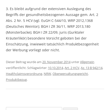
3. Es bleibt aufgrund der extensiven Auslegung des
Begriffs der gesundheitsbezogenen Aussage gem. Art. 2
Abs. 2 Nr. 5 HCV (vgl. EuGH C-544/10, WRP 2012,1368
(Deutsches Weintor); BGH I ZR 36/11, WRP 2013,180
(Monsterbacke); BGH I ZR 22/09, juris (Gurktaler
Kräuterlikör) besondere Vorsicht geboten bei der
Einschätzung, inwieweit tatsächlich Produktbezogenheit
der Werbung vorliegt oder nicht.
Dieser Beitrag wurde am
20. November 2014
unter
Allgemein
veröffentlicht. Schlagwörter:
10.10.2014
,
Art. 2 HCV
,
Az. 13 B 942/14
,
Healthclaimsverordnung
,
NRW
,
Oberwervaltungsgericht
,
Produktbezug
.
Suchen