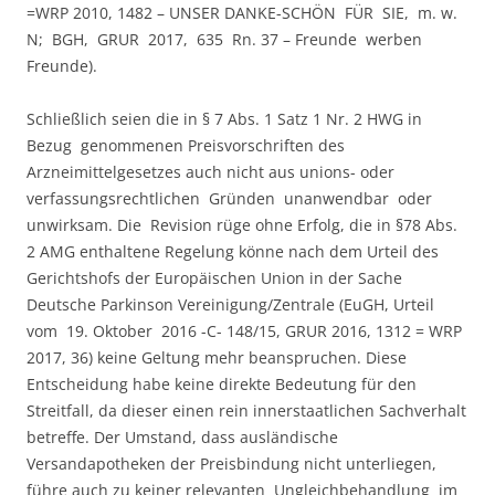
=WRP 2010, 1482 – UNSER DANKE-SCHÖN FÜR SIE, m. w.
N; BGH, GRUR 2017, 635 Rn. 37 – Freunde werben
Freunde).
Schließlich seien die in § 7 Abs. 1 Satz 1 Nr. 2 HWG in
Bezug genommenen Preisvorschriften des
Arzneimittelgesetzes auch nicht aus unions- oder
verfassungsrechtlichen Gründen unanwendbar oder
unwirksam. Die Revision rüge ohne Erfolg, die in §78 Abs.
2 AMG enthaltene Regelung könne nach dem Urteil des
Gerichtshofs der Europäischen Union in der Sache
Deutsche Parkinson Vereinigung/Zentrale (EuGH, Urteil
vom 19. Oktober 2016 -C- 148/15, GRUR 2016, 1312 = WRP
2017, 36) keine Geltung mehr beanspruchen. Diese
Entscheidung habe keine direkte Bedeutung für den
Streitfall, da dieser einen rein innerstaatlichen Sachverhalt
betreffe. Der Umstand, dass ausländische
Versandapotheken der Preisbindung nicht unterliegen,
führe auch zu keiner relevanten Ungleichbehandlung im