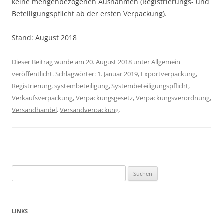
keine mengenbezogenen Ausnahmen (Registrierungs- und
Beteiligungspflicht ab der ersten Verpackung).
Stand: August 2018
Dieser Beitrag wurde am
20. August 2018
unter
Allgemein
veröffentlicht. Schlagwörter:
1. Januar 2019
,
Exportverpackung
,
Registrierung
,
systembeteiligung
,
Systembeteiligungspflicht
,
Verkaufsverpackung
,
Verpackungsgesetz
,
Verpackungsverordnung
,
Versandhandel
,
Versandverpackung
.
Suchen
nach:
LINKS